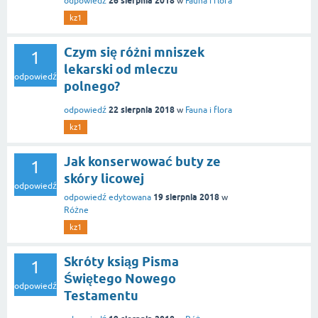
26 sierpnia 2018
odpowiedź
w
Fauna i flora
kz1
Czym się różni mniszek
1
lekarski od mleczu
odpowiedź
polnego?
22 sierpnia 2018
odpowiedź
w
Fauna i flora
kz1
Jak konserwować buty ze
1
skóry licowej
odpowiedź
19 sierpnia 2018
odpowiedź edytowana
w
Różne
kz1
Skróty ksiąg Pisma
1
Świętego Nowego
odpowiedź
Testamentu