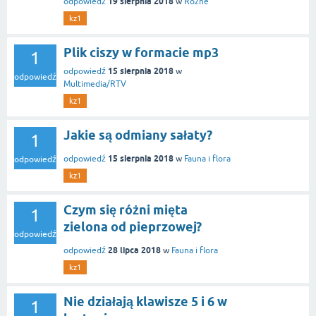
19 sierpnia 2018
odpowiedź
w
Różne
kz1
Plik ciszy w formacie mp3
1
15 sierpnia 2018
odpowiedź
w
odpowiedź
Multimedia/RTV
kz1
Jakie są odmiany sałaty?
1
15 sierpnia 2018
odpowiedź
w
Fauna i flora
odpowiedź
kz1
Czym się różni mięta
1
zielona od pieprzowej?
odpowiedź
28 lipca 2018
odpowiedź
w
Fauna i flora
kz1
Nie działają klawisze 5 i 6 w
1