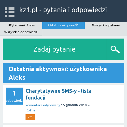
kz1.pl - pytania i odpowiedzi
Użytkownik Aleks
Ostatnia aktywność
Wszystkie pytania
Wszystkie odpowiedzi
Zadaj pytanie
Ostatnia aktywność użytkownika
Aleks
Charytatywne SMS-y - lista
1
fundacji
odpowiedź
15 grudnia 2018
komentarz edytowany
w
Różne
kz1