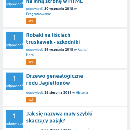
na inną stronę w HTML
odpowiedź
30 września 2018
odpowiedź
w
Programowanie
kz1
Robaki na liściach
1
truskawek - szkodniki
odpowiedź
29 września 2018
odpowiedź
w
Fauna i
flora
kz1
Drzewo genealogiczne
1
rodu Jagiellonów
odpowiedź
26 sierpnia 2018
odpowiedź
w
Historia
kz1
Jak się nazywa mały szybki
1
skaczący pająk?
odpowiedź