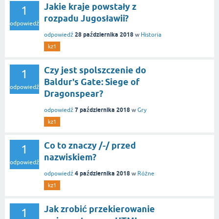
Jakie kraje powstały z
1
rozpadu Jugosławii?
odpowiedź
28 października 2018
odpowiedź
w
Historia
kz1
Czy jest spolszczenie do
1
Baldur's Gate: Siege of
odpowiedź
Dragonspear?
7 października 2018
odpowiedź
w
Gry
kz1
Co to znaczy /-/ przed
1
nazwiskiem?
odpowiedź
4 października 2018
odpowiedź
w
Różne
kz1
Jak zrobić przekierowanie
1