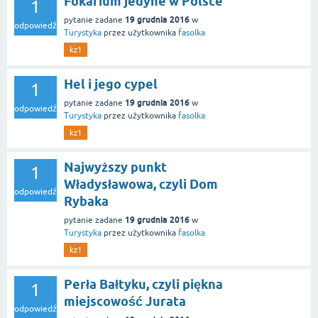
Fokarium jedyne w Polsce
1
19 grudnia 2016
pytanie zadane
w
odpowiedź
Turystyka
przez użytkownika
fasolka
kz1
Hel i jego cypel
1
19 grudnia 2016
pytanie zadane
w
odpowiedź
Turystyka
przez użytkownika
fasolka
kz1
Najwyższy punkt
1
Władysławowa, czyli Dom
odpowiedź
Rybaka
19 grudnia 2016
pytanie zadane
w
Turystyka
przez użytkownika
fasolka
kz1
Perła Bałtyku, czyli piękna
1
miejscowość Jurata
odpowiedź