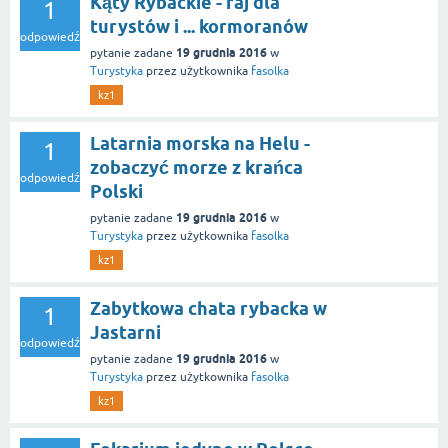
Kąty Rybackie - raj dla
1
turystów i ... kormoranów
odpowiedź
19 grudnia 2016
pytanie zadane
w
Turystyka
przez użytkownika
fasolka
kz1
Latarnia morska na Helu -
1
zobaczyć morze z krańca
odpowiedź
Polski
19 grudnia 2016
pytanie zadane
w
Turystyka
przez użytkownika
fasolka
kz1
Zabytkowa chata rybacka w
1
Jastarni
odpowiedź
19 grudnia 2016
pytanie zadane
w
Turystyka
przez użytkownika
fasolka
kz1