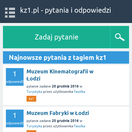
kz1.pl - pytania i odpowiedzi
Zadaj pytanie
Najnowsze pytania z tagiem kz1
Muzeum Kinematografii w
1
Łodzi
odpowiedź
20 grudnia 2016
pytanie zadane
w
Turystyka
przez użytkownika
fasolka
kz1
Muzeum Fabryki w Łodzi
1
20 grudnia 2016
pytanie zadane
w
odpowiedź
Turystyka
przez użytkownika
fasolka