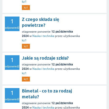
kz1
kz1
Z czego składa się
1
powietrze?
odpowiedź
12 października
otagowane ponownie
2024
w
Nauka i technika
przez użytkownika
kz1
kz1
Jakie są rodzaje szkła?
1
12 października
otagowane ponownie
odpowiedź
2024
w
Nauka i technika
przez użytkownika
kz1
kz1
Bimetal - co to za rodzaj
1
metalu?
odpowiedź
12 października
otagowane ponownie
2024
w
Nauka i technika
przez użytkownika