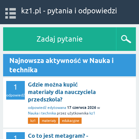
kz1.pl - pytania i odpowiedzi
Zadaj pytanie
Najnowsza aktywność w Nauka i
technika
Gdzie można kupić
1
materiały dla nauczyciela
odpowiedź
przedszkola?
17 czerwca 2026
odpowiedź edytowana
w
Nauka i technika
przez użytkownika
kz1
kz1
materiały
edukacyjne
Co to jest metagram? -
1