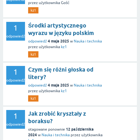
przez użytkownika
Gość
kz1
Środki artystycznego
1
wyrazu w języku polskim
odpowiedź
4 maja 2025
odpowiedź
w
Nauka i technika
przez użytkownika
kz1
kz1
Czym się różni głoska od
1
litery?
odpowiedź
4 maja 2025
odpowiedź
w
Nauka i technika
przez użytkownika
kz1
kz1
Jak zrobić kryształy z
1
boraksu?
odpowiedź
12 października
otagowane ponownie
2024
w
Nauka i technika
przez użytkownika