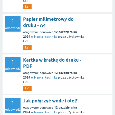
kz1
kz1
Papier milimetrowy do
1
druku - A4
odpowiedź
12 października
otagowane ponownie
2024
w
Nauka i technika
przez użytkownika
kz1
kz1
Kartka w kratkę do druku -
1
PDF
odpowiedź
12 października
otagowane ponownie
2024
w
Nauka i technika
przez użytkownika
kz1
kz1
Jak połączyć wodę i olej?
1
12 października
otagowane ponownie
odpowiedź
2024
w
Nauka i technika
przez użytkownika