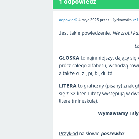
1 odpowiedź
odpowiedź
4 maja 2025
przez użytkownika
kz1
Jest takie powiedzenie:
Nie zrobi kar
G
GŁOSKA
to najmniejszy, dający si
prócz całego alfabetu, wchodzą rów
a także ci, zi, pi, bi, di itd.
LITERA
to
graficzny
(pisany) znak gł
się z 32 liter. Litery występują w d
litera
(minuskuła).
Wymawiamy i sł
Przykład
na słowie
poszewka
: