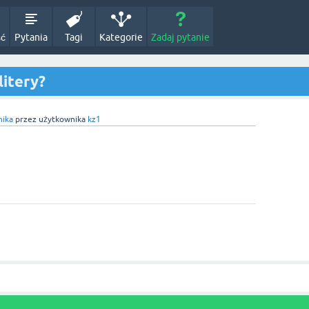
ść
Pytania
Tagi
Kategorie
Zadaj pytanie
litery?
nika
przez użytkownika
kz1