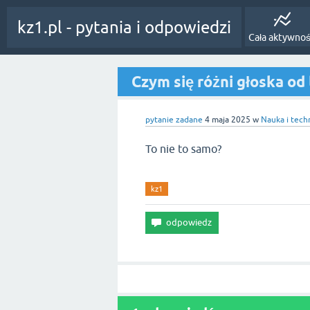
kz1.pl - pytania i odpowiedzi
Cała aktywno
Czym się różni głoska od 
pytanie zadane
4 maja 2025
w
Nauka i tech
To nie to samo?
kz1