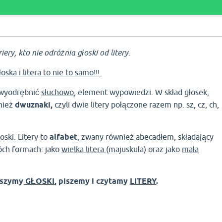
iery, kto nie odróżnia głoski od litery.
łoska i litera to nie to samo!!!
ę wyodrębnić
słuchowo
, element wypowiedzi. W skład głosek,
nież
dwuznaki,
czyli dwie litery połączone razem np. sz, cz, ch,
oski. Litery to
alfabet
, zwany również abecadłem, składający
wóch formach: jako
wielka litera
(majuskuła) oraz jako
mała
yszymy
GŁOSKI
, piszemy i czytamy
LITERY
.