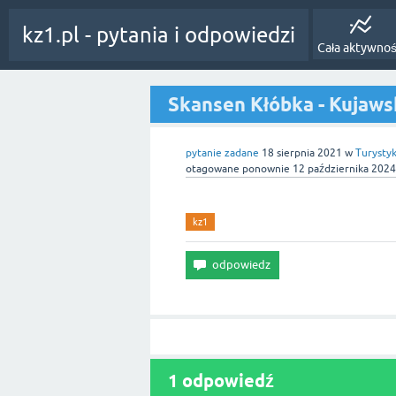
kz1.pl - pytania i odpowiedzi
Cała aktywno
Skansen Kłóbka - Kujaws
pytanie zadane
18 sierpnia 2021
w
Turysty
otagowane ponownie
12 października 2024
kz1
1 odpowiedź