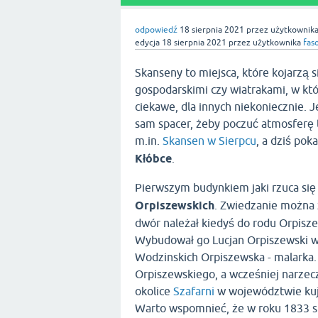
odpowiedź
18 sierpnia 2021
przez użytkownik
edycja
18 sierpnia 2021
przez użytkownika
fas
Skanseny to miejsca, które kojarzą 
gospodarskimi czy wiatrakami, w któ
ciekawe, dla innych niekoniecznie. 
sam spacer, żeby poczuć atmosferę 
m.in.
Skansen w Sierpcu
, a dziś po
Kłóbce
.
Pierwszym budynkiem jaki rzuca się
Orpiszewskich
. Zwiedzanie można z
dwór należał kiedyś do rodu Orpisz
Wybudował go Lucjan Orpiszewski w 
Wodzinskich Orpiszewska - malarka.
Orpiszewskiego, a wcześniej narzec
okolice
Szafarni
w województwie ku
Warto wspomnieć, że w roku 1833 s