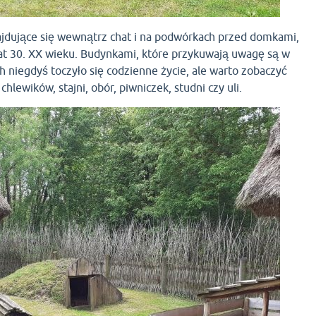
najdujące się wewnątrz chat i na podwórkach przed domkami,
lat 30. XX wieku. Budynkami, które przykuwają uwagę są w
ch niegdyś toczyło się codzienne życie, ale warto zobaczyć
chlewików, stajni, obór, piwniczek, studni czy uli.