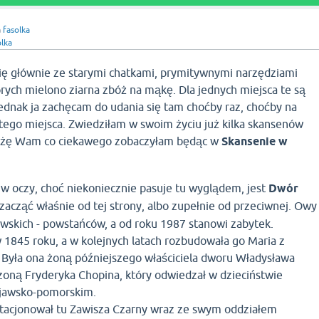
a
fasolka
olka
się głównie ze starymi chatkami, prymitywnymi narzędziami
rych mielono ziarna zbóż na mąkę. Dla jednych miejsca te są
Jednak ja zachęcam do udania się tam choćby raz, choćby na
tego miejsca. Zwiedziłam w swoim życiu już kilka skansenów
każę Wam co ciekawego zobaczyłam będąc w
Skansenie w
 w oczy, choć niekoniecznie pasuje tu wyglądem, jest
Dwór
acząć właśnie od tej strony, albo zupełnie od przeciwnej. Owy
ewskich - powstańców, a od roku 1987 stanowi zabytek.
1845 roku, a w kolejnych latach rozbudowała go Maria z
 Była ona żoną późniejszego właściciela dworu Władysława
zoną Fryderyka Chopina, który odwiedzał w dzieciństwie
jawsko-pomorskim.
tacjonował tu Zawisza Czarny wraz ze swym oddziałem