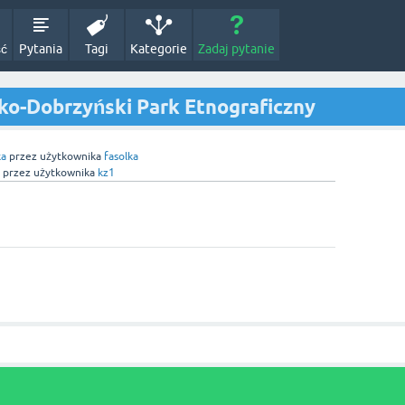
ść
Pytania
Tagi
Kategorie
Zadaj pytanie
ko-Dobrzyński Park Etnograficzny
ka
przez użytkownika
fasolka
przez użytkownika
kz1