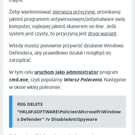
Żeby wyeliminować
pierwszą przyczynę
, przeskanuj
jakimś programem antywirusowym/antymalware swój
komputer, najlepiej jakimś skanerem on-line. Jeśli
system jest czysty, to przyczyną jest
drugi wariant
.
Wtedy musisz ponownie przywróć działanie Windows
Defendera, aby prawidłowo działał i mógłbyś im
zarządzać.
W tym celu
uruchom jako administrator
program
cmd.exe
, czyli popularny
Wiersz Polecenia
. Następnie
w oknie wklej polecenie:
REG DELETE
"HKLM\SOFTWARE\Policies\Microsoft\Window
s Defender" /v DisableAntiSpyware