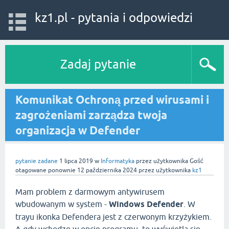
kz1.pl - pytania i odpowiedzi
Zadaj pytanie
Komunikat Ochroną przed wirusami i
zagrożeniami zarządza twoja
organizacja w Defender
pytanie zadane
1 lipca 2019
w
Informatyka
przez użytkownika
Gość
otagowane ponownie
12 października 2024
przez użytkownika
kz1
Mam problem z darmowym antywirusem
wbudowanym w system -
Windows Defender
. W
trayu ikonka Defendera jest z czerwonym krzyżykiem.