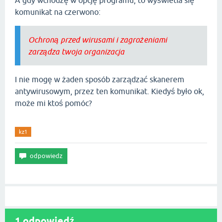
A gdy wchodzę w opcję programu, to wyświetla się
komunikat na czerwono:
Ochroną przed wirusami i zagrożeniami
zarządza twoja organizacja
I nie mogę w żaden sposób zarządzać skanerem
antywirusowym, przez ten komunikat. Kiedyś było ok,
może mi ktoś pomóc?
kz1
1 odpowiedź