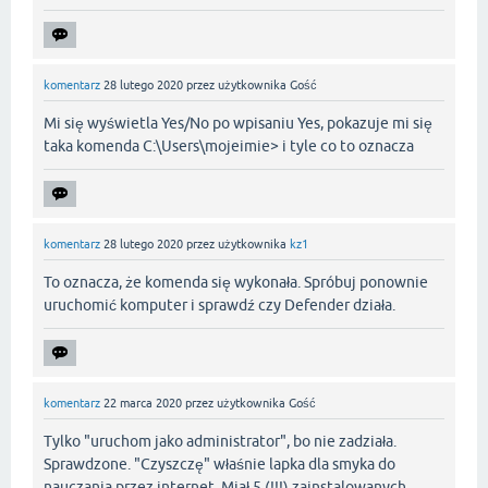
komentarz
28 lutego 2020
przez użytkownika
Gość
Mi się wyświetla Yes/No po wpisaniu Yes, pokazuje mi się
taka komenda C:\Users\mojeimie> i tyle co to oznacza
komentarz
28 lutego 2020
przez użytkownika
kz1
To oznacza, że komenda się wykonała. Spróbuj ponownie
uruchomić komputer i sprawdź czy Defender działa.
komentarz
22 marca 2020
przez użytkownika
Gość
Tylko "uruchom jako administrator", bo nie zadziała.
Sprawdzone. "Czyszczę" właśnie lapka dla smyka do
nauczania przez internet. Miał 5 (!!!) zainstalowanych