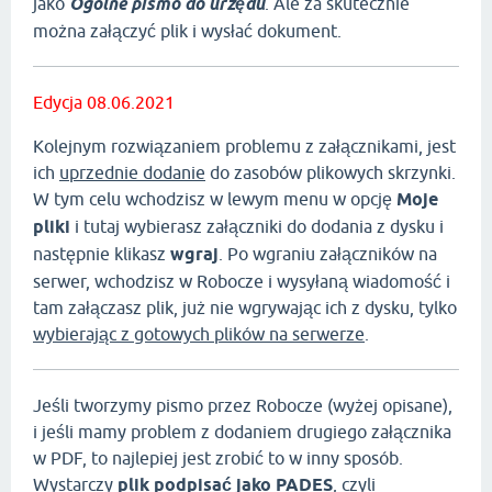
jako
Ogólne pismo do urzędu
. Ale za skutecznie
można załączyć plik i wysłać dokument.
Edycja 08.06.2021
Kolejnym rozwiązaniem problemu z załącznikami, jest
ich
uprzednie dodanie
do zasobów plikowych skrzynki.
W tym celu wchodzisz w lewym menu w opcję
Moje
pliki
i tutaj wybierasz załączniki do dodania z dysku i
następnie klikasz
wgraj
. Po wgraniu załączników na
serwer, wchodzisz w Robocze i wysyłaną wiadomość i
tam załączasz plik, już nie wgrywając ich z dysku, tylko
wybierając z gotowych plików na serwerze
.
Jeśli tworzymy pismo przez Robocze (wyżej opisane),
i jeśli mamy problem z dodaniem drugiego załącznika
w PDF, to najlepiej jest zrobić to w inny sposób.
Wystarczy
plik podpisać jako PADES
, czyli