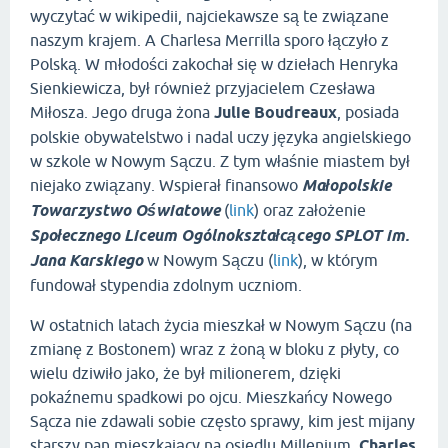
wyczytać w wikipedii, najciekawsze są te związane
naszym krajem. A Charlesa Merrilla sporo łączyło z
Polską. W młodości zakochał się w dziełach Henryka
Sienkiewicza, był również przyjacielem Czesława
Miłosza. Jego druga żona
Julie Boudreaux
, posiada
polskie obywatelstwo i nadal uczy języka angielskiego
w szkole w Nowym Sączu. Z tym właśnie miastem był
niejako związany. Wspierał finansowo
Małopolskie
Towarzystwo Oświatowe
(
link
) oraz założenie
Społecznego Liceum Ogólnokształcącego SPLOT im.
Jana Karskiego
w Nowym Sączu (
link
), w którym
fundował stypendia zdolnym uczniom.
W ostatnich latach życia mieszkał w Nowym Sączu (na
zmianę z Bostonem) wraz z żoną w bloku z płyty, co
wielu dziwiło jako, że był milionerem, dzięki
pokaźnemu spadkowi po ojcu. Mieszkańcy Nowego
Sącza nie zdawali sobie często sprawy, kim jest mijany
starszy pan mieszkający na osiedlu Millenium.
Charles