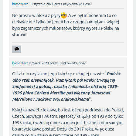
komentarz
18 stycznia 2021
przez użytkownika
Gość
No proszę w bloku z płyty
A że był milionerem to co
ciekawe nie tylko on jeden bo z czego pamiętam, więcej
było zagranicznych milionerów, którzy wybrali Polskę na
starość.
komentarz
9 marca 2023
przez użytkownika
Gość
Ostatnio czytałem jego książkę o długiej nazwie "
Podróż
albo rzeź niewiniątek. Pamiętnik pół wieku trwającej
znajomości z polską, czeską i niemiecką historią 1939-
1995 pióra Chrlesa Merrilla poświęcony Jamesowi
Merrillowi i Jackowi Woźniakowskiemu
".
Książka nawet ciekawa, bo jest o jego podróżach do Polski,
Czech, Słowacji i Austrii. Niestety książka od 1939 do tylko
1995 roku, i według mnie za mało jest historii i nim samym,
bo arcyciekawa postać. Dożył do 2017 roku, więc duża
dziura co się działo w tym czasie od 1995 roku.