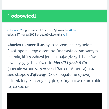
1 odpowiedź
odpowiedź
2 grudnia 2017
przez użytkownika
Aleks
edycja
17 marca 2023
przez użytkownika
kz1
Charles E. Merrill Jr.
był pisarzem, nauczycielem i
filantropem. Jego ojcem był finansistą o tym samym
imieniu, który założył jeden z największych banków
inwestycyjnych na świecie
Merrill Lynch & Co
(obecnie wchodzący w skład Bank of America) oraz
sieć sklepów
Safeway
. Dzięki bogatemu ojcowi,
odziedziczył znaczny majątek, który pozwolił mu robić
to, co kochał.