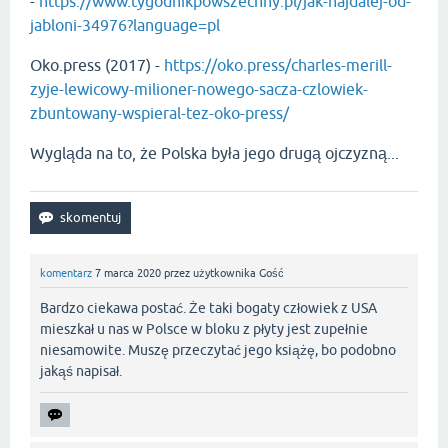
-
https://www.tygodnikpowszechny.pl/jak-najdalej-od-
jabloni-34976?language=pl
Oko.press (2017) -
https://oko.press/charles-merill-
zyje-lewicowy-milioner-nowego-sacza-czlowiek-
zbuntowany-wspieral-tez-oko-press/
Wygląda na to, że Polska była jego drugą ojczyzną...
komentarz
7 marca 2020
przez użytkownika
Gość
Bardzo ciekawa postać. Że taki bogaty człowiek z USA
mieszkał u nas w Polsce w bloku z płyty jest zupełnie
niesamowite. Muszę przeczytać jego książę, bo podobno
jakąś napisał.