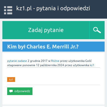
kz1.pl - pytania i odpowiedzi
Zadaj pytanie
Kim był Charles E. Merrill Jr.?
pytanie zadane
2 grudnia 2017
w
Różne
przez użytkownika
Gość
otagowane ponownie
12 października 2024
przez użytkownika
kz1
kz1