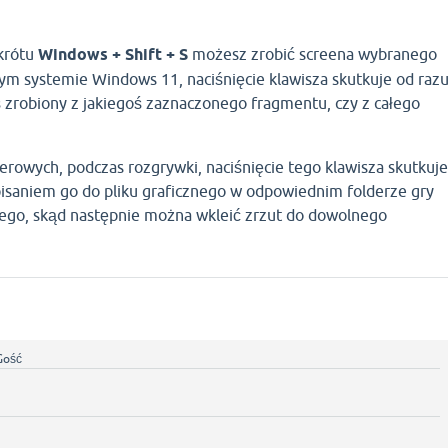
krótu
Windows + Shift + S
możesz zrobić screena wybranego
m systemie Windows 11, naciśnięcie klawisza skutkuje od raz
 zrobiony z jakiegoś zaznaczonego fragmentu, czy z całego
rowych, podczas rozgrywki, naciśnięcie tego klawisza skutkuje
pisaniem go do pliku graficznego w odpowiednim folderze gry
ego, skąd następnie można wkleić zrzut do dowolnego
Gość