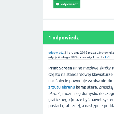
1 odpowiedź
odpowiedź
31 grudnia 2016
przez użytkownik
edycja
4 lutego 2024
przez użytkownika
kz1
Print Screen
(inne możliwe skróty
P
często na standardowej klawiaturze
naciśnięcie powoduje
zapisanie do
zrzutu ekranu
komputera
. Zresztą
ekran
", można się domyślić do cze
graficznego (może być nawet syste
postaci graficznej, a następnie podd