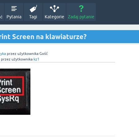
ść
Pytania
Tagi
Kategorie
Zadaj pytanie
rint Screen na klawiaturze?
tyka
przez użytkownika
Gość
przez użytkownika
kz1