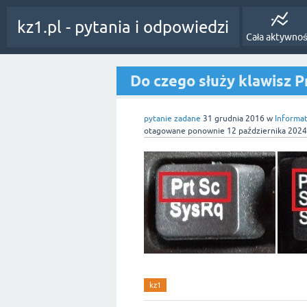
kz1.pl - pytania i odpowiedzi
Cała aktywno
Do czego służy klawisz P
pytanie zadane
31 grudnia 2016
w
Informa
otagowane ponownie
12 października 2024
kz1