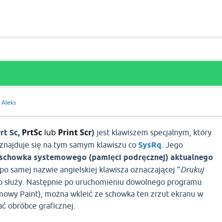
a
Aleks
PrtSc
lub
Print Scr
rt Sc,
)
jest klawiszem specjalnym, który
 znajduje się na tym samym klawiszu co
SysRq
. Jego
 schowka systemowego (pamięci podręcznej) aktualnego
 po samej nazwie angielskiej klawisza oznaczającej "
Drukuj
go służy. Następnie po uruchomieniu dowolnego programu
mowy Paint), można wkleić ze schowka ten zrzut ekranu w
ać obróbce graficznej.