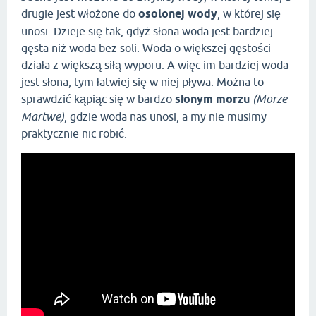
drugie jest włożone do
osolonej wody
, w której się
unosi. Dzieje się tak, gdyż słona woda jest bardziej
gęsta niż woda bez soli. Woda o większej gęstości
działa z większą siłą wyporu. A więc im bardziej woda
jest słona, tym łatwiej się w niej pływa. Można to
sprawdzić kąpiąc się w bardzo
słonym morzu
(Morze
Martwe)
, gdzie woda nas unosi, a my nie musimy
praktycznie nic robić.