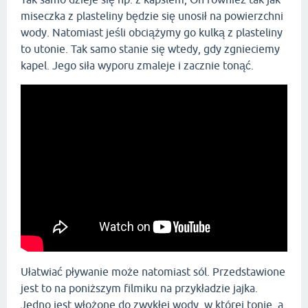
miseczka z plasteliny będzie się unosił na powierzchni
wody. Natomiast jeśli obciążymy go kulką z plasteliny
to utonie. Tak samo stanie się wtedy, gdy zgnieciemy
kapel. Jego siła wyporu zmaleje i zacznie tonąć.
Ułatwiać pływanie może natomiast sól. Przedstawione
jest to na poniższym filmiku na przykładzie jajka.
Jedno jest włożone do zwykłej wody, w której tonie, a