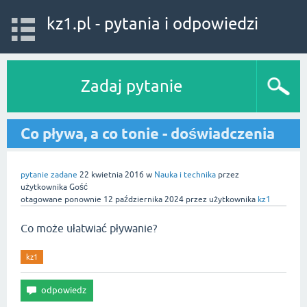
kz1.pl - pytania i odpowiedzi
Zadaj pytanie
Co pływa, a co tonie - doświadczenia
pytanie zadane
22 kwietnia 2016
w
Nauka i technika
przez
użytkownika
Gość
otagowane ponownie
12 października 2024
przez użytkownika
kz1
Co może ułatwiać pływanie?
kz1