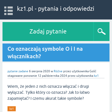
kz1.pl - pytania i odpowiedzi
Zadaj pytanie
Co oznaczają symbole O i I na
włącznikach?
pytanie zadane
6 sierpnia 2020
w
Różne
przez użytkownika
Gość
otagowane ponownie
12 października 2024
przez użytkownika
kz1
Wiem, że jeden z nich oznacza włączać i drugi
wyłączać. Tylko który co oznacza? Jak to łatwo
zapamiętać? I czemu akurat takie symbole?
kz1