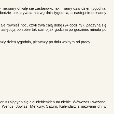
o, musimy chwilę się zastanowić jaki mamy dziś dzień tygodnia.
a będzie pokazywała nazwę dnia tygodnia, a następnie dokładny
 ale również noc, czyli trwa całą dobę (24 godziny). Zaczyna się
 następują po sobie tak samo jak godzina po godzinie, minuta po
rwszy dzień tygodnia, pierwszy po dniu wolnym od pracy
poruszających się ciał niebieskich na niebie. Wówczas uważano,
rs, Wenus, Jowisz, Merkury, Saturn. Kalendarz z nazwami dni w