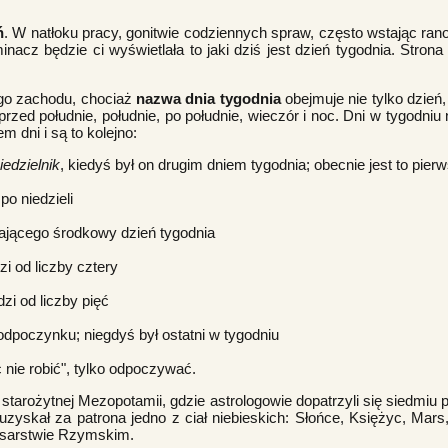
ń
. W natłoku pracy, gonitwie codziennych spraw, często wstając ran
nacz będzie ci wyświetlała to jaki dziś jest dzień tygodnia. Stron
ego zachodu, chociaż
nazwa dnia tygodnia
obejmuje nie tylko dzień,
rzed południe, południe, po południe, wieczór i noc. Dni w tygodniu
 dni i są to kolejno:
iedzielnik
, kiedyś był on drugim dniem tygodnia; obecnie jest to pie
po niedzieli
zającego środkowy dzień tygodnia
i od liczby cztery
zi od liczby pięć
odpoczynku; niegdyś był ostatni w tygodniu
c nie robić", tylko odpoczywać.
tarożytnej Mezopotamii, gdzie astrologowie dopatrzyli się siedmiu 
a uzyskał za patrona jedno z ciał niebieskich: Słońce, Księżyc, Ma
Cesarstwie Rzymskim.