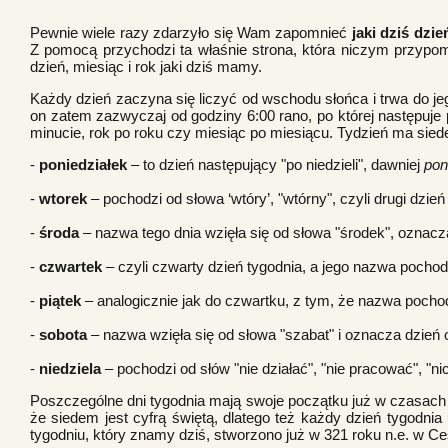
Pewnie wiele razy zdarzyło się Wam zapomnieć
jaki dziś dzie
Z pomocą przychodzi ta właśnie strona, która niczym przypomi
dzień, miesiąc i rok jaki dziś mamy.
Każdy dzień zaczyna się liczyć od wschodu słońca i trwa do j
on zatem zazwyczaj od godziny 6:00 rano, po której następuje p
minucie, rok po roku czy miesiąc po miesiącu. Tydzień ma siedem
-
poniedziałek
– to dzień następujący "po niedzieli", dawniej
pon
-
wtorek
– pochodzi od słowa ‘wtóry’, "wtórny", czyli drugi dzień 
-
środa
– nazwa tego dnia wzięła się od słowa "środek", oznac
-
czwartek
– czyli czwarty dzień tygodnia, a jego nazwa pochodz
-
piątek
– analogicznie jak do czwartku, z tym, że nazwa pochod
-
sobota
– nazwa wzięła się od słowa "szabat" i oznacza dzień 
-
niedziela
– pochodzi od słów "nie działać", "nie pracować", "ni
Poszczególne dni tygodnia mają swoje początku już w czasach s
że siedem jest cyfrą świętą, dlatego też każdy dzień tygodni
tygodniu, który znamy dziś, stworzono już w 321 roku n.e. w 